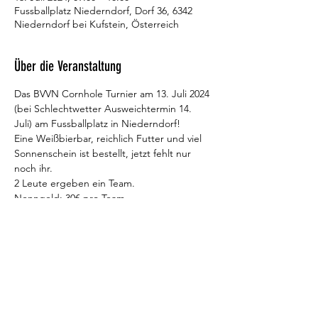
Fussballplatz Niederndorf, Dorf 36, 6342
Niederndorf bei Kufstein, Österreich
Über die Veranstaltung
Das BVVN Cornhole Turnier am 13. Juli 2024 
(bei Schlechtwetter Ausweichtermin 14. 
Juli) am Fussballplatz in Niederndorf!​​
Eine Weißbierbar, reichlich Futter und viel 
Sonnenschein ist bestellt, jetzt fehlt nur 
noch ihr.
2 Leute ergeben ein Team.
Nenngeld: 30€ pro Team​
Mit Mais gefüllte Säcke auf ein 8m 
entferntes Brett mit Loch werfen, jenes 
Team welches zuerst exakt 15 Punkte macht 
gewinnt.​​
Mehr anzeigen