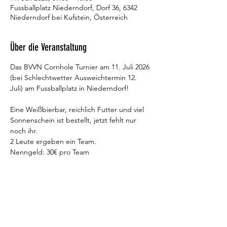
Fussballplatz Niederndorf, Dorf 36, 6342
Niederndorf bei Kufstein, Österreich
Über die Veranstaltung
Das BVVN Cornhole Turnier am 11. Juli 2026 
(bei Schlechtwetter Ausweichtermin 12. 
Juli) am Fussballplatz in Niederndorf!​​
Eine Weißbierbar, reichlich Futter und viel 
Sonnenschein ist bestellt, jetzt fehlt nur 
noch ihr.
2 Leute ergeben ein Team.
Nenngeld: 30€ pro Team​
Mit Mais gefüllte Säcke auf ein 8m 
entferntes Brett mit Loch werfen, jenes 
Team welches zuerst exakt 15 Punkte macht 
gewinnt.​​