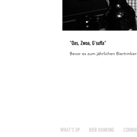
"Oas, Zwoa, G'suffa"
Bevor es zum jährlichen Biertrinke
WHAT'S UP
BIER RANKING
CORNHO